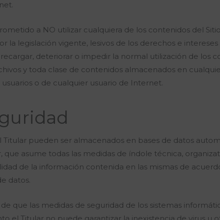
net.
ometido a NO utilizar cualquiera de los contenidos del Sitio
r la legislación vigente, lesivos de los derechos e interese
recargar, deteriorar o impedir la normal utilización de los 
chivos y toda clase de contenidos almacenados en cualquie
s usuarios o de cualquier usuario de Internet.
guridad
al Titular pueden ser almacenados en bases de datos automa
r, que asume todas las medidas de índole técnica, organiza
calidad de la información contenida en las mismas de acuerd
e datos.
de que las medidas de seguridad de los sistemas informáti
to el Titular no puede garantizar la inexistencia de virus 