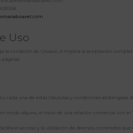
inicaveterinariaboavet.com
928358
eterinariaboavet.com
e Uso
rga la condición de Usuario, e implica la aceptación complet
s páginas:
 y cada una de estas cláusulas y condiciones absténgase de u
en modo alguno, el inicio de una relación comercial con el T
e facilita el acceso y la utilización de diversos contenidos que