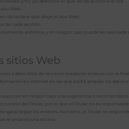
veedor (PSI) y/o dirección IP que les da acceso a la red.
 sitio Web.
en del enlace que dirige al sitio Web.
ios de cada sección.
totalmente anónima, y en ningún caso puede ser asociada 
s sitios Web
ceso a sitios Web de terceros mediante enlaces con la fina
información en Internet en las que podrá ampliar los datos of
no suponen en ningún caso una sugerencia o recomendación 
 control del Titular, por lo que el Titular no es responsabl
tenga al seguir los enlaces. Asimismo, el Titular no respond
 que le proporciona acceso.