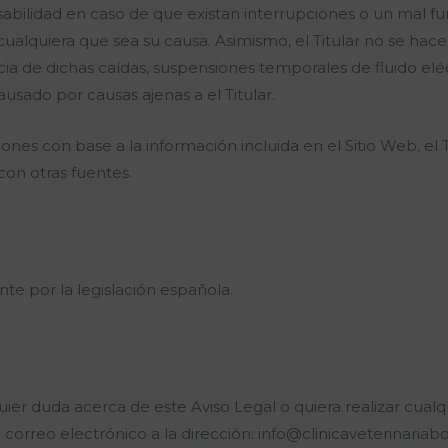
nsabilidad en caso de que existan interrupciones o un mal f
cualquiera que sea su causa. Asimismo, el Titular no se hace
a de dichas caídas, suspensiones temporales de fluido eléct
usado por causas ajenas a el Titular.
ones con base a la información incluida en el Sitio Web, e
con otras fuentes.
nte por la legislación española.
er duda acerca de este Aviso Legal o quiera realizar cualqu
orreo electrónico a la dirección: info@clinicaveterinaria