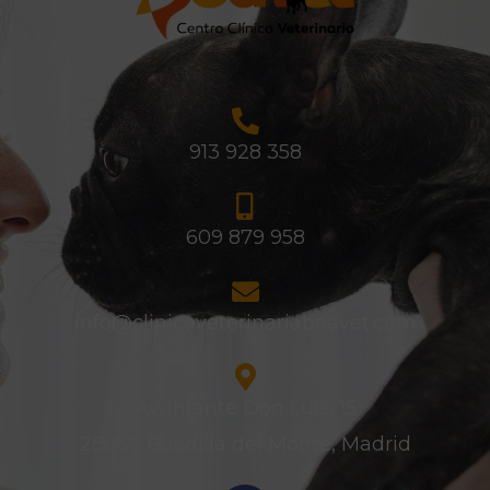
913 928 358
609 879 958
info@clinicaveterinariaboavet.com
Av. Infante Don Luis, 15
28660 Boadilla del Monte, Madrid